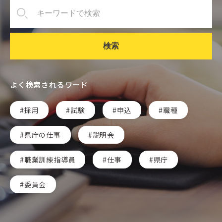
検索
よく検索されるワード
採用
試験
申込
職種
県庁の仕事
説明会
職業訓練指導員
仕事
県庁
委員会