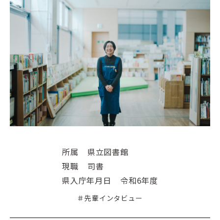
所属
県立図書館
現職
司書
県入庁年月日
令和6年度
＃先輩インタビュー