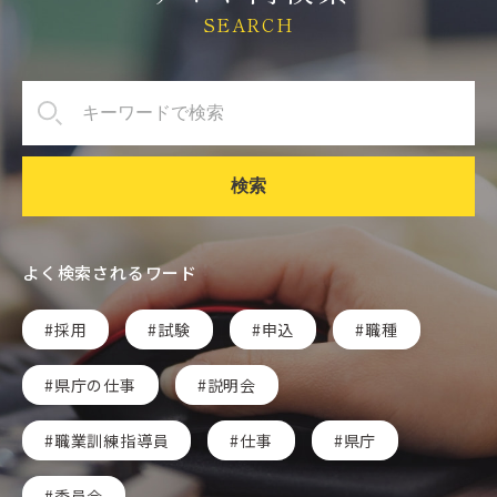
SEARCH
検索
よく検索されるワード
採用
試験
申込
職種
県庁の仕事
説明会
職業訓練指導員
仕事
県庁
委員会