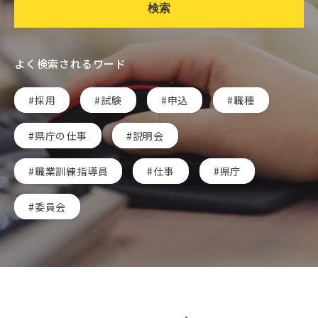
検索
よく検索されるワード
採用
試験
申込
職種
県庁の仕事
説明会
職業訓練指導員
仕事
県庁
委員会