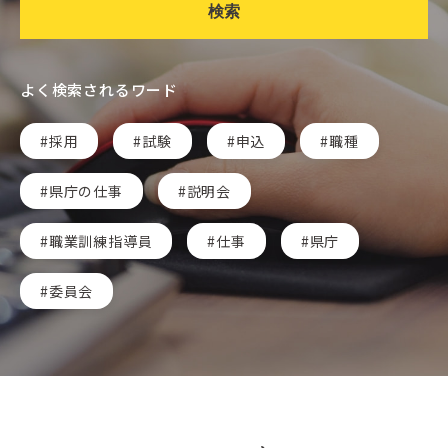
検索
よく検索されるワード
採用
試験
申込
職種
県庁の仕事
説明会
職業訓練指導員
仕事
県庁
委員会