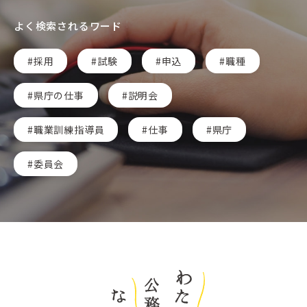
よく検索されるワード
採用
試験
申込
職種
県庁の仕事
説明会
職業訓練指導員
仕事
県庁
委員会