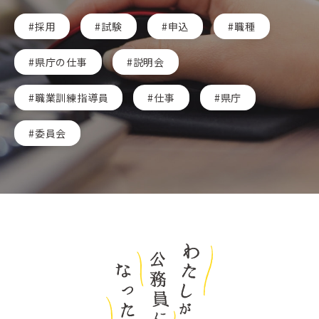
採用
試験
申込
職種
県庁の仕事
説明会
職業訓練指導員
仕事
県庁
委員会