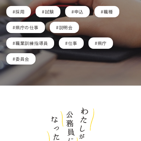
採用
試験
申込
職種
県庁の仕事
説明会
職業訓練指導員
仕事
県庁
委員会