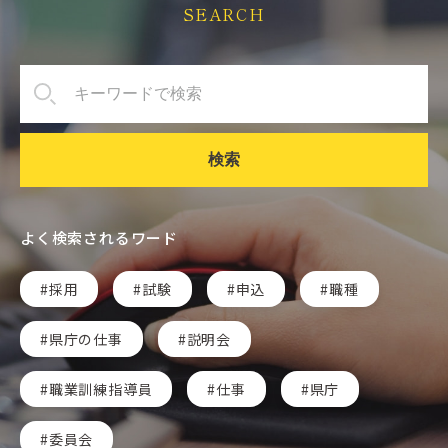
SEARCH
検索
よく検索されるワード
採用
試験
申込
職種
県庁の仕事
説明会
職業訓練指導員
仕事
県庁
委員会