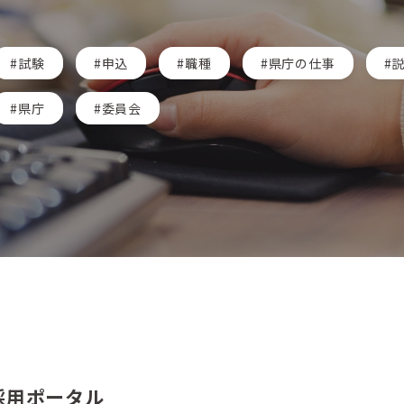
試験
申込
職種
県庁の仕事
県庁
委員会
採用ポータル