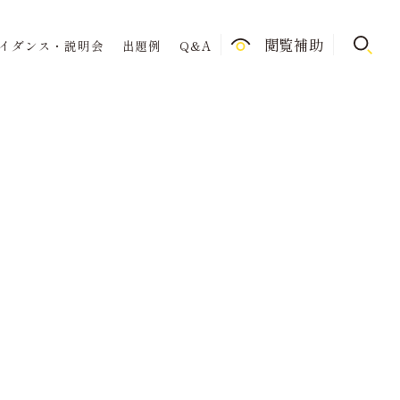
閲覧補助
イダンス・説明会
出題例
Q&A